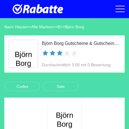
Nach Hause
>>
Alle Marken
>>
B
>>
Björn Borg
Björn Borg Gutscheine & Gutscheincodes Aug 2026
Björn
Borg
Durchschnittlich 3.00 mit 0 Bewertung
Codes
Sale
Björn
Borg