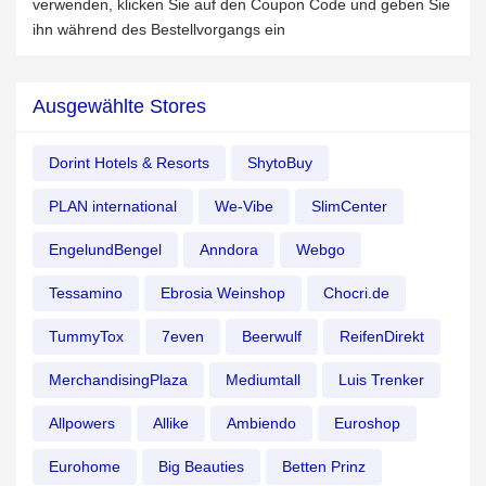
verwenden, klicken Sie auf den Coupon Code und geben Sie
ihn während des Bestellvorgangs ein
Ausgewählte Stores
Dorint Hotels & Resorts
ShytoBuy
PLAN international
We-Vibe
SlimCenter
EngelundBengel
Anndora
Webgo
Tessamino
Ebrosia Weinshop
Chocri.de
TummyTox
7even
Beerwulf
ReifenDirekt
MerchandisingPlaza
Mediumtall
Luis Trenker
Allpowers
Allike
Ambiendo
Euroshop
Eurohome
Big Beauties
Betten Prinz