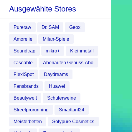
Ausgewählte Stores
Pureraw
Dr. SAM
Geox
Amorelie
Milan-Spiele
Soundtrap
mikro+
Kleinmetall
caseable
Abonauten Genuss-Abo
FlexiSpot
Daydreams
Fansbrands
Huawei
Beautywelt
Schulerweine
Streetprorunning
Smarttarif24
Meisterbetten
Solypure Cosmetics