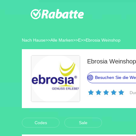
Nach Hause
>>
Alle Marken
>>
E
>>
Ebrosia Weinshop
Ebrosia Weinshop
Besuchen Sie die We
Dur
Codes
Sale