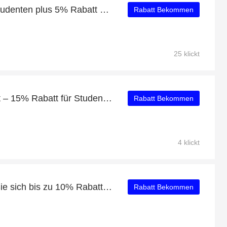
Bis zu 53% Rabatt für Studenten plus 5% Rabatt auf Viticoltori Ponte Bellini Cipriani
Rabatt Bekommen
25 klickt
Erhalten Sie 15% Rabatt – 15% Rabatt für Studenten und Fiuza & Bright Merlot Winemaker's Selection 2019 mit 55% Rabatt
Rabatt Bekommen
4 klickt
Sonderangebot: Holen Sie sich bis zu 10% Rabatt auf Villa Armellina Rosé Rosato Secco IGT
Rabatt Bekommen