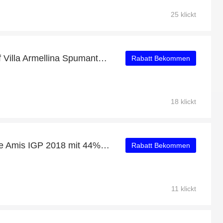
25 klickt
Mehr als 31% Rabatt auf Villa Armellina Spumante Cuvée Extra Dry
Rabatt Bekommen
18 klickt
Joseph Castan Pari entre Amis IGP 2018 mit 44% Extra-Rabatt nur für begrenzte Zeit
Rabatt Bekommen
11 klickt