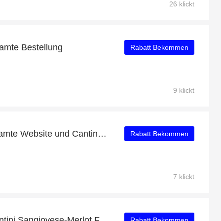
26 klickt
amte Bestellung
Rabatt Bekommen
9 klickt
10 % Rabatt auf die gesamte Website und Cantina Tollo Daniele Ferrante Bianco DOC 2019 mit 7% Rabatt
Rabatt Bekommen
7 klickt
Über 53% Rabatt auf Fantini Sangiovese-Merlot Favola Rossa Puglia IGT 2019 nur für EU-Kunden
Rabatt Bekommen