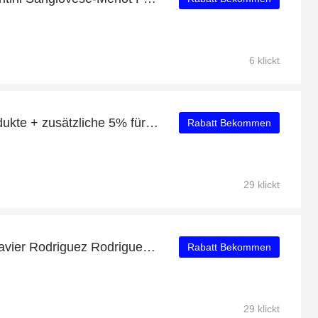
6 klickt
60% Rabatt auf alle Produkte + zusätzliche 5% für Villa Sandi Il Fresco Prosecco Spumante Brut DOC Treviso
Rabatt Bekommen
29 klickt
Verifiziertes Angebot – Javier Rodriguez Rodriguez & Sanzo Tempranillo Whisky-Fass 2018 mit Rabatten von bis zu 26%
Rabatt Bekommen
29 klickt