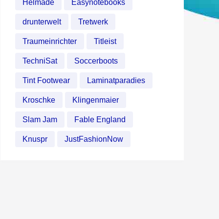
Helmade
Easynotebooks
drunterwelt
Tretwerk
Traumeinrichter
Titleist
TechniSat
Soccerboots
Tint Footwear
Laminatparadies
Kroschke
Klingenmaier
Slam Jam
Fable England
Knuspr
JustFashionNow