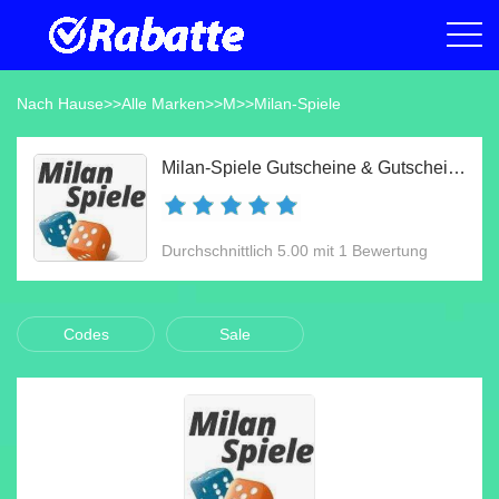
Nach Hause
>>
Alle Marken
>>
M
>>
Milan-Spiele
Milan-Spiele Gutscheine & Gutscheincodes Aug 2026
Durchschnittlich 5.00 mit 1 Bewertung
Codes
Sale