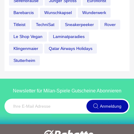
Seifenbrause
Junger Spross
Euroflorist
Barebarcis
Wunschkapsel
Wunderwerk
Titleist
TechniSat
Sneakerpeeker
Rover
Le Shop Vegan
Laminatparadies
Klingenmaier
Qatar Airways Holidays
Stutterheim
Newsletter für Milan-Spiele Gutscheine Abonnieren
Anmeldung