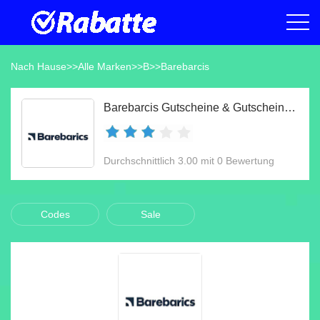
Nach Hause
>>
Alle Marken
>>
B
>>
Barebarcis
Barebarcis Gutscheine & Gutscheincodes Aug 2026
Durchschnittlich 3.00 mit 0 Bewertung
Codes
Sale