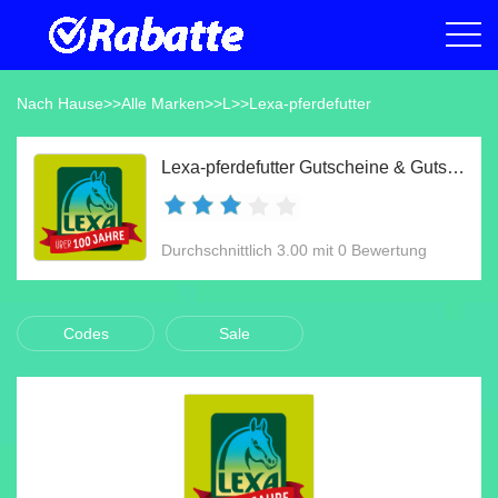
Nach Hause
>>
Alle Marken
>>
L
>>
Lexa-pferdefutter
Lexa-pferdefutter Gutscheine & Gutscheincodes Aug 2026
Durchschnittlich 3.00 mit 0 Bewertung
Codes
Sale