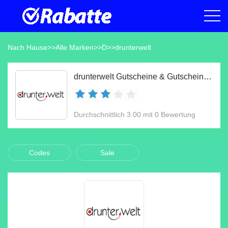
Nach Hause
>>
Alle Marken
>>
D
>>
drunterwelt
drunterwelt Gutscheine & Gutscheincodes Aug 2026
Durchschnittlich 3.00 mit 0 Bewertung
Codes
Sale