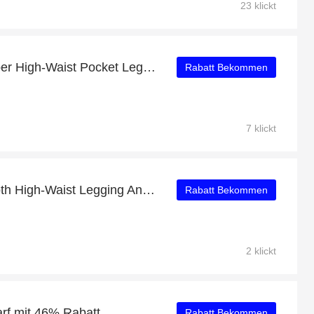
23 klickt
Sky-Hi Houndstooth Super High-Waist Pocket Legging Sonderangebot: bis zu 14% Rabatt
Rabatt Bekommen
7 klickt
Risque Taker Houndstooth High-Waist Legging Angebot - bis zu 8% Rabatt
Rabatt Bekommen
2 klickt
arf mit 46% Rabatt
Rabatt Bekommen