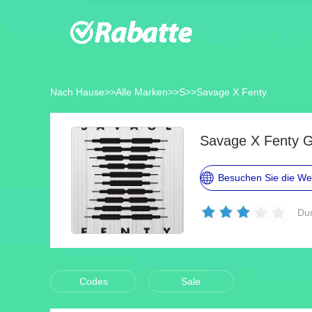
Nach Hause
>>
Alle Marken
>>
S
>>
Savage X Fenty
Savage X Fenty G
Besuchen Sie die We
Dur
Codes
Sale