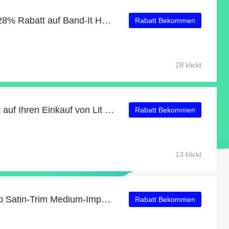
Bestes Angebot: Bis zu 28% Rabatt auf Band-It Houndstooth Low-Impact Sports Bra
Rabatt Bekommen
28 klickt
Erhalten Sie 48% Rabatt auf Ihren Einkauf von Lit Leisure Zip-Up Knit Hoodie
Rabatt Bekommen
13 klickt
Sonderrabatt für Lace Up Satin-Trim Medium-Impact Sports Bra - bis zu 50% Rabatt
Rabatt Bekommen