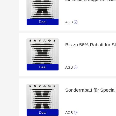
Deal
AGB
Bis zu 56% Rabatt für S
Deal
AGB
Deal
AGB