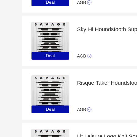
Deal
AGB
Deal
AGB
Deal
AGB
Lit Leisure Logo Knit Sc