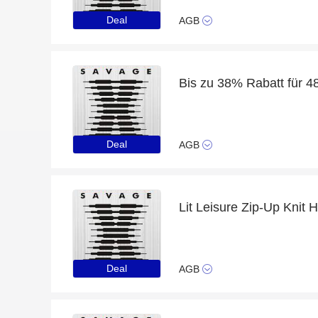
Deal
AGB
Bis zu 38% Rabatt für 4
Deal
AGB
Deal
AGB