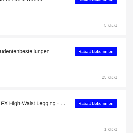
5 klickt
tudentenbestellungen
Rabatt Bekommen
25 klickt
Sonderrabatt für Special FX High-Waist Legging - bis zu 50% Rabatt
Rabatt Bekommen
1 klickt