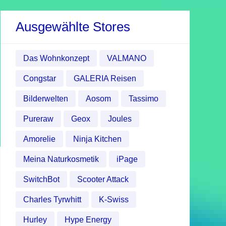
Ausgewählte Stores
Das Wohnkonzept
VALMANO
Congstar
GALERIA Reisen
Bilderwelten
Aosom
Tassimo
Pureraw
Geox
Joules
Amorelie
Ninja Kitchen
Meina Naturkosmetik
iPage
SwitchBot
Scooter Attack
Charles Tyrwhitt
K-Swiss
Hurley
Hype Energy