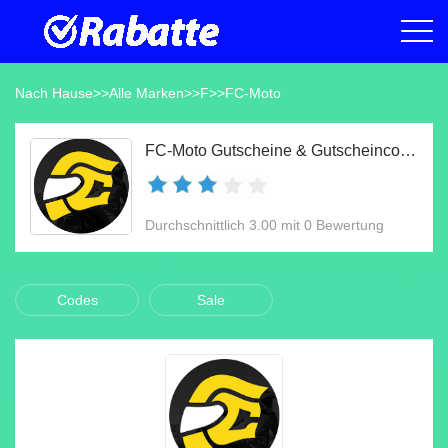
Nach Hause
>>
Alle Marken
>>
F
>>
FC-Moto
FC-Moto Gutscheine & Gutscheincodes Aug 2026
Durchschnittlich 3.00 mit 0 Bewertung
Codes
Sale