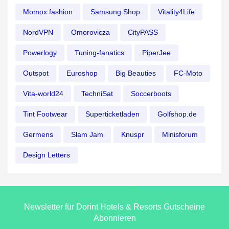
Momox fashion
Samsung Shop
Vitality4Life
NordVPN
Omorovicza
CityPASS
Powerlogy
Tuning-fanatics
PiperJee
Outspot
Euroshop
Big Beauties
FC-Moto
Vita-world24
TechniSat
Soccerboots
Tint Footwear
Superticketladen
Golfshop.de
Germens
Slam Jam
Knuspr
Minisforum
Design Letters
Newsletter für Dorint Hotels & Resorts Gutscheine
Abonnieren