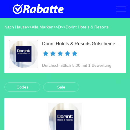
Nach Hause
>>
Alle Marken
>>
D
>>
Dorint Hotels & Resorts
Dorint Hotels & Resorts Gutscheine & Gutscheincodes Aug 2026
Durchschnittlich 5.00 mit 1 Bewertung
Codes
Sale