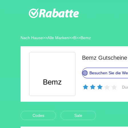
Nach Hause
>>
Alle Marken
>>
B
>>
Bemz
Bemz Gutscheine
Besuchen Sie die We
Bemz
Dur
Codes
Sale