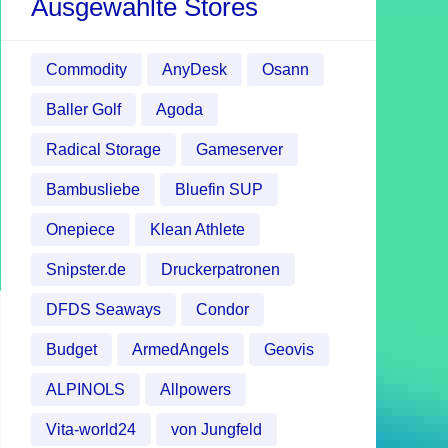
Ausgewählte Stores
Commodity
AnyDesk
Osann
Baller Golf
Agoda
Radical Storage
Gameserver
Bambusliebe
Bluefin SUP
Onepiece
Klean Athlete
Snipster.de
Druckerpatronen
DFDS Seaways
Condor
Budget
ArmedAngels
Geovis
ALPINOLS
Allpowers
Vita-world24
von Jungfeld