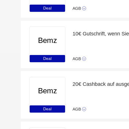
Deal
AGB
10€ Gutschrift, wenn Si
Bemz
Deal
AGB
20€ Cashback auf ausge
Bemz
Deal
AGB