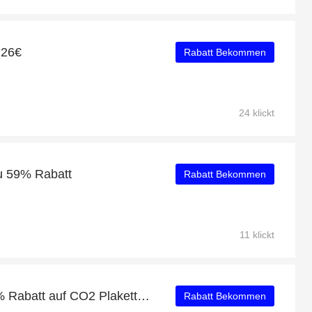
 26€
Rabatt Bekommen
24 klickt
zu 59% Rabatt
Rabatt Bekommen
11 klickt
Genießen Sie bis zu 57% Rabatt auf CO2 Plakette Benzin/Diesel von Planet & You
Rabatt Bekommen