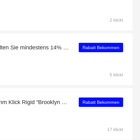
2 klickt
Geben Sie aus und erhalten Sie mindestens 14% Rabatt für Historisches Saisonkennzeichen für Motorräder
Rabatt Bekommen
5 klickt
15% Rabatt auf Vinyl 5 mm Klick Rigid "Brooklyn Factory" - WINEO 600 stone XL
Rabatt Bekommen
17 klickt