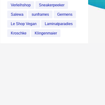
Verleihshop
Sneakerpeeker
Salewa
sunframes
Germens
Le Shop Vegan
Laminatparadies
Kroschke
Klingenmaier