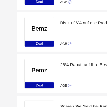
Deal
AGB
Bis zu 26% auf alle Pro
Bemz
Deal
AGB
26% Rabatt auf Ihre Bes
Bemz
Deal
AGB
Sparen Sie Geld bei Bem