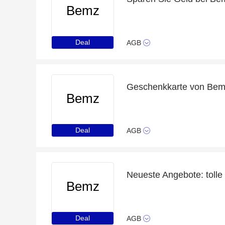
Bemz
Deal
AGB
Geschenkkarte von Bem
Bemz
Deal
AGB
Bemz
Deal
AGB