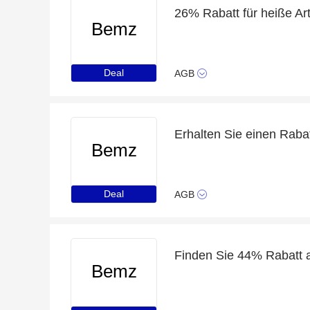
26% Rabatt für heiße Ar
Bemz
Deal
AGB
Bemz
Deal
AGB
Finden Sie 44% Rabatt 
Bemz