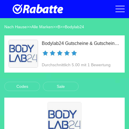
Nach Hause
>>
Alle Marken
>>
B
>>
Bodylab24
Bodylab24 Gutscheine & Gutscheincodes Aug 2026
Durchschnittlich 5.00 mit 1 Bewertung
Codes
Sale