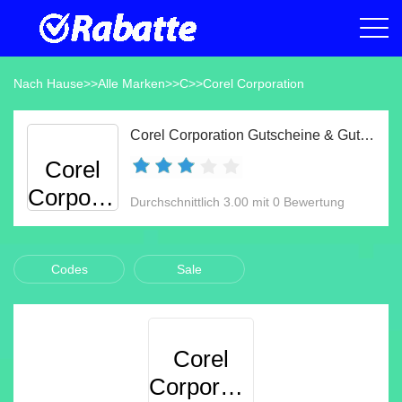
Nach Hause
>>
Alle Marken
>>
C
>>
Corel Corporation
Corel Corporation Gutscheine & Gutscheincodes Aug 2026
Corel
Corporation
Durchschnittlich 3.00 mit 0 Bewertung
Codes
Sale
Corel
Corporation