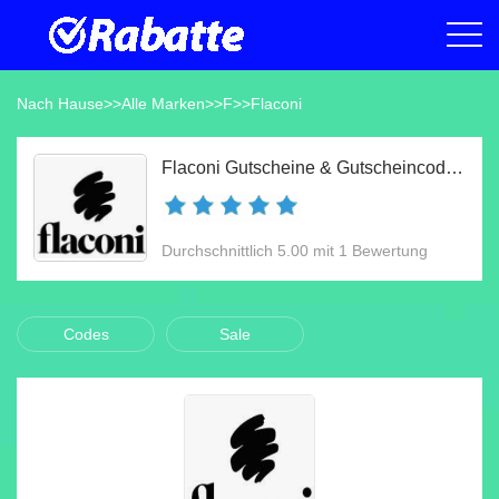
Nach Hause
>>
Alle Marken
>>
F
>>
Flaconi
Flaconi Gutscheine & Gutscheincodes Aug 2026
Durchschnittlich 5.00 mit 1 Bewertung
Codes
Sale