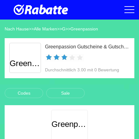
Nach Hause
>>
Alle Marken
>>
G
>>
Greenpassion
Greenpassion Gutscheine & Gutscheincodes Aug 2026
Greenpassion
Durchschnittlich 3.00 mit 0 Bewertung
Codes
Sale
Greenpassion