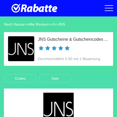
Nach Hause
>>
Alle Marken
>>
J
>>
JNS
JNS Gutscheine & Gutscheincodes Aug 2026
Durchschnittlich 5.00 mit 1 Bewertung
Codes
Sale