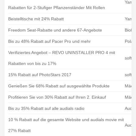
Yama
Rabatten für 2-Stufiger Pflanzenständer Mit Rollen
Beistelltische mit 24% Rabatt
Yama
Freedom Seat-Rabatte und andere 67-Angebote
Biolo
Bis zu 48% Rabatt auf Pacer Pro und mehr
Polar
Verifiziertes Angebot – REVO UNINSTALLER PRO 4 mit
softw
Rabatten von bis zu 17%
15% Rabatt auf PhotoStars 2017
softw
Genießen Sie 68% Rabatt auf ausgewählte Produkte
Mädl
Profitieren Sie von 30% Rabatt auf Ihren 2. Einkauf
Mädl
Bis zu 35% Rabatt auf alle audials radio
Audia
10 % Rabatt auf die gesamte Website und audials movie mit
Audia
27% Rabatt