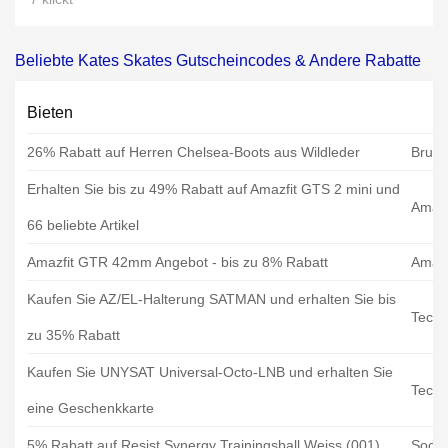
Beliebte Kates Skates Gutscheincodes & Andere Rabatte
Bieten
26% Rabatt auf Herren Chelsea-Boots aus Wildleder
Brun
Erhalten Sie bis zu 49% Rabatt auf Amazfit GTS 2 mini und
Amazf
66 beliebte Artikel
Amazfit GTR 42mm Angebot - bis zu 8% Rabatt
Amazf
Kaufen Sie AZ/EL-Halterung SATMAN und erhalten Sie bis
Techn
zu 35% Rabatt
Kaufen Sie UNYSAT Universal-Octo-LNB und erhalten Sie
Techn
eine Geschenkkarte
5% Rabatt auf Resist Synergy Trainingsball Weiss (001)
Socce