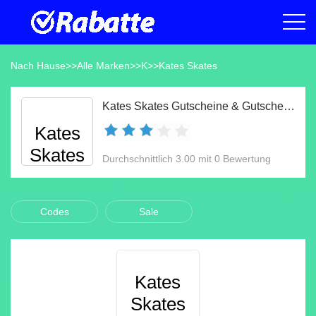
Nach Hause
>>
Alle Marken
>>
K
>>
Kates Skates
Kates Skates Gutscheine & Gutscheincodes Aug 2026
Kates
Skates
Durchschnittlich 3.00 mit 0 Bewertung
Codes
Sale
Kates
Skates