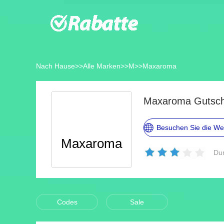
Nach Hause
>>
Alle Marken
>>
M
>>
Maxaroma
Maxaroma Gutsch
Besuchen Sie die We
Maxaroma
Dur
Codes
Sale