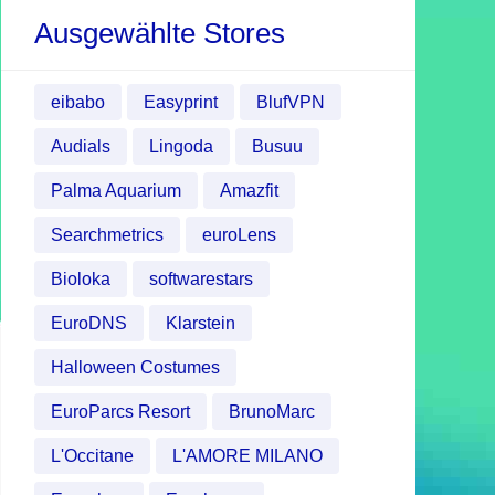
Ausgewählte Stores
eibabo
Easyprint
BlufVPN
Audials
Lingoda
Busuu
Palma Aquarium
Amazfit
Searchmetrics
euroLens
Bioloka
softwarestars
EuroDNS
Klarstein
Halloween Costumes
EuroParcs Resort
BrunoMarc
L'Occitane
L'AMORE MILANO