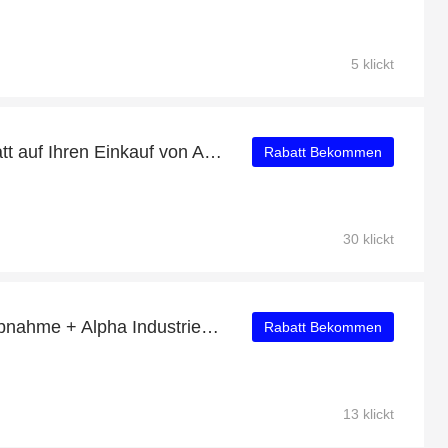
5 klickt
Genießen Sie 34% Rabatt auf Ihren Einkauf von Aufbewahrungsbehälter Für Make-Up, ausschließlich online
Rabatt Bekommen
30 klickt
6% Rabatt auf Mindestabnahme + Alpha Industries CWU 45 Jacket Herren Bomberjacke schwarz mit 30% Rabatt
Rabatt Bekommen
13 klickt