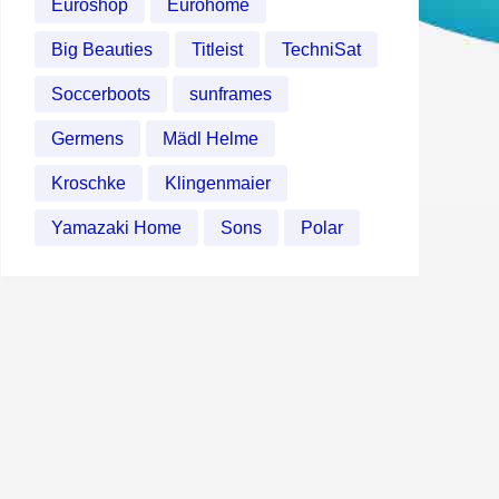
Euroshop
Eurohome
Big Beauties
Titleist
TechniSat
Soccerboots
sunframes
Germens
Mädl Helme
Kroschke
Klingenmaier
Yamazaki Home
Sons
Polar