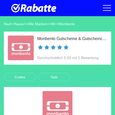
Nach Hause
>>
Alle Marken
>>
M
>>
Monbento
Monbento Gutscheine & Gutscheincodes Aug 2026
Durchschnittlich 5.00 mit 1 Bewertung
Codes
Sale