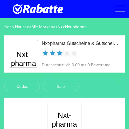
Nach Hause
>>
Alle Marken
>>
N
>>
Nxt-pharma
Nxt-pharma Gutscheine & Gutscheincodes Aug 2026
Nxt-
pharma
Durchschnittlich 3.00 mit 0 Bewertung
Codes
Sale
Nxt-
pharma