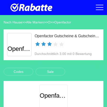
Nach Hause
>>
Alle Marken
>>
O
>>
Openfactor
Openfactor Gutscheine & Gutscheincodes Aug 2026
Openfactor
Durchschnittlich 3.00 mit 0 Bewertung
Codes
Sale
Openfactor