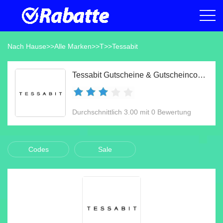
Nach Hause
>>
Alle Marken
>>
T
>>
Tessabit
Tessabit Gutscheine & Gutscheincodes Aug 2026
Durchschnittlich 3.00 mit 0 Bewertung
Codes
Sale