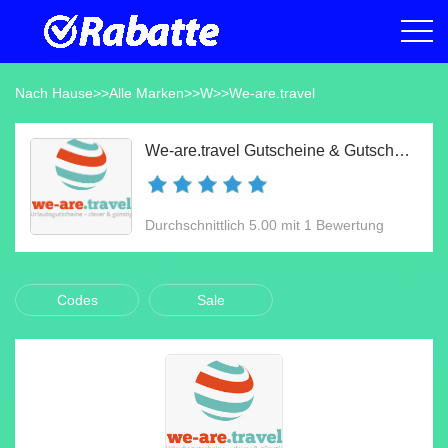
Nach Hause
>>
Alle Marken
>>
W
>>
We-are.travel
We-are.travel Gutscheine & Gutscheincodes Aug 2026
Durchschnittlich 5.00 mit 1 Bewertung
Codes
Sale