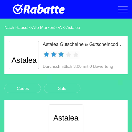
Nach Hause
>>
Alle Marken
>>
A
>>
Astalea
Astalea Gutscheine & Gutscheincodes Aug 2026
Astalea
Durchschnittlich 3.00 mit 0 Bewertung
Codes
Sale
Astalea