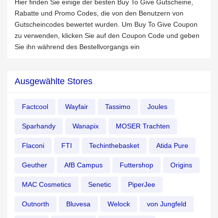
Hier finden Sie einige der besten Buy To Give Gutscheine,
Rabatte und Promo Codes, die von den Benutzern von
Gutscheincodes bewertet wurden. Um Buy To Give Coupon
zu verwenden, klicken Sie auf den Coupon Code und geben
Sie ihn während des Bestellvorgangs ein
Ausgewählte Stores
Factcool
Wayfair
Tassimo
Joules
Sparhandy
Wanapix
MOSER Trachten
Flaconi
FTI
Techinthebasket
Atida Pure
Geuther
AfB Campus
Futtershop
Origins
MAC Cosmetics
Senetic
PiperJee
Outnorth
Bluvesa
Welock
von Jungfeld