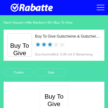
Nach Hause
>>
Alle Marken
>>
B
>>
Buy To Give
Buy To Give Gutscheine & Gutscheincodes Aug 2026
Buy To
Give
Durchschnittlich 3.00 mit 0 Bewertung
Codes
Sale
Buy To
Give