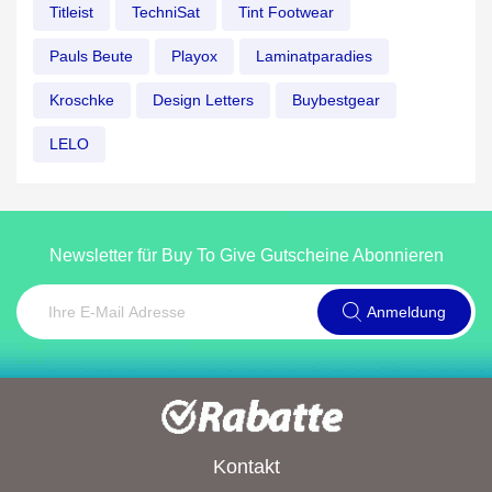
Titleist
TechniSat
Tint Footwear
Pauls Beute
Playox
Laminatparadies
Kroschke
Design Letters
Buybestgear
LELO
Newsletter für Buy To Give Gutscheine Abonnieren
Anmeldung
Kontakt