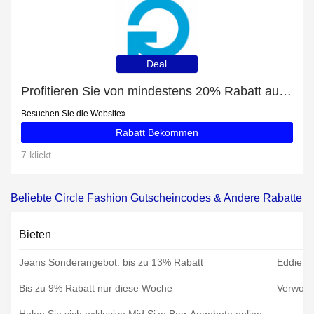
Deal
Profitieren Sie von mindestens 20% Rabatt auf Kniender Goldmönch mit Schale 18x18x32cm
Besuchen Sie die Website
Rabatt Bekommen
7 klickt
Beliebte Circle Fashion Gutscheincodes & Andere Rabatte
Bieten
Jeans Sonderangebot: bis zu 13% Rabatt
Eddie B
Bis zu 9% Rabatt nur diese Woche
Verwoe