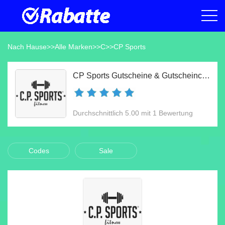
Nach Hause
>>
Alle Marken
>>
C
>>
CP Sports
CP Sports Gutscheine & Gutscheincodes Aug 2026
Durchschnittlich 5.00 mit 1 Bewertung
Codes
Sale