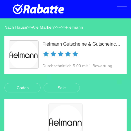
Nach Hause
>>
Alle Marken
>>
F
>>
Fielmann
Fielmann Gutscheine & Gutscheincodes Aug 2026
Durchschnittlich 5.00 mit 1 Bewertung
Codes
Sale