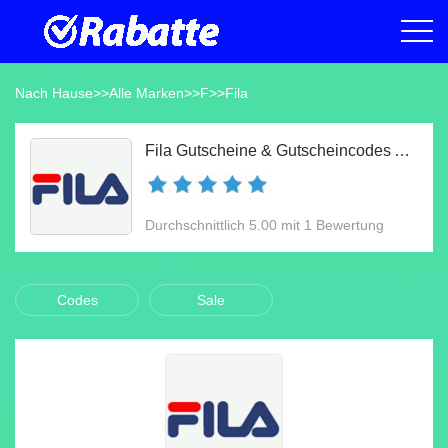
Nach Hause
>>
Alle Marken
>>
F
>>
Fila
Fila Gutscheine & Gutscheincodes Aug 2026
Durchschnittlich 5.00 mit 1 Bewertung
Codes
Sale