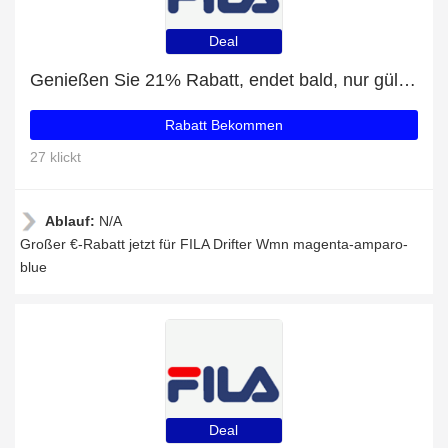
Deal
Genießen Sie 21% Rabatt, endet bald, nur gültig für FILA Drifter Wmn magenta-amparo-blue
Rabatt Bekommen
27 klickt
Ablauf:
N/A
Großer €-Rabatt jetzt für FILA Drifter Wmn magenta-amparo-
blue
Deal