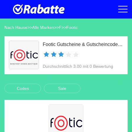
Nach Hause
>>
Alle Marken
>>
F
>>
Footic
Footic Gutscheine & Gutscheincodes Aug 2026
Durchschnittlich 3.00 mit 0 Bewertung
Codes
Sale