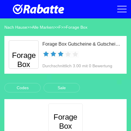
Nach Hause
>>
Alle Marken
>>
F
>>
Forage Box
Forage Box Gutscheine & Gutscheincodes Aug 2026
Forage
Box
Durchschnittlich 3.00 mit 0 Bewertung
Codes
Sale
Forage
Box