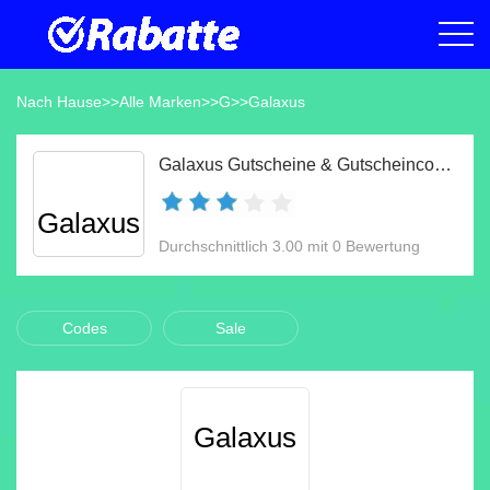
Nach Hause
>>
Alle Marken
>>
G
>>
Galaxus
Galaxus Gutscheine & Gutscheincodes Aug 2026
Galaxus
Durchschnittlich 3.00 mit 0 Bewertung
Codes
Sale
Galaxus