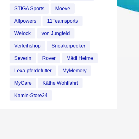
STIGA Sports
Moeve
Allpowers
11Teamsports
Welock
von Jungfeld
Verleihshop
Sneakerpeeker
Severin
Rover
Mädl Helme
Lexa-pferdefutter
MyMemory
MyCare
Käthe Wohlfahrt
Kamin-Store24