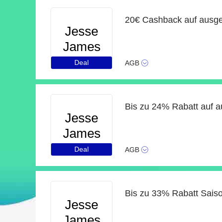
Jesse
James
Beads
Deal
AGB
Bis zu 24% Rabatt auf 
Jesse
James
Beads
Deal
AGB
Bis zu 33% Rabatt Sais
Jesse
James