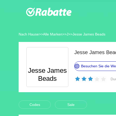
Nach Hause
>>
Alle Marken
>>
J
>>
Jesse James Beads
Jesse James Bea
Besuchen Sie die We
Jesse James
Beads
Dur
Codes
Sale