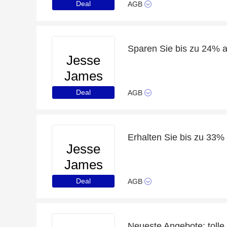
Beads
Deal
AGB
Sparen Sie bis zu 24% 
Jesse
James
Beads
Deal
AGB
Erhalten Sie bis zu 33%
Jesse
James
Beads
Deal
AGB