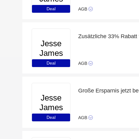
Beads
Deal
AGB
Zusätzliche 33% Rabatt 
Jesse
James
Beads
Deal
AGB
Große Ersparnis jetzt b
Jesse
James
Beads
Deal
AGB