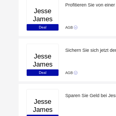
Jesse
James
Beads
Deal
AGB
Sichern Sie sich jetzt d
Jesse
James
Beads
Deal
AGB
Jesse
James