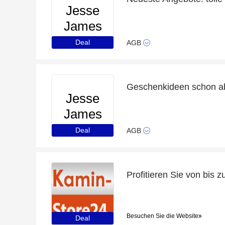
Jesse
James
Beads
Deal
AGB
Geschenkideen schon a
Jesse
James
Beads
Deal
AGB
Besuchen Sie die Website
Deal