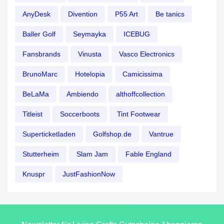
AnyDesk
Divention
P55 Art
Be tanics
Baller Golf
Seymayka
ICEBUG
Fansbrands
Vinusta
Vasco Electronics
BrunoMarc
Hotelopia
Camicissima
BeLaMa
Ambiendo
althoffcollection
Titleist
Soccerboots
Tint Footwear
Superticketladen
Golfshop.de
Vantrue
Stutterheim
Slam Jam
Fable England
Knuspr
JustFashionNow