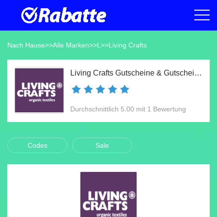
Nach Hause
>>
Alle Marken
>>
L
>>
Living Crafts
Living Crafts Gutscheine & Gutscheincodes Aug 2026
Durchschnittlich 5.00 mit 1 Bewertung
Codes
Sale