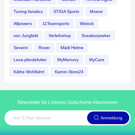
Tuning-fanatics
STIGA Sports
Moeve
Allpowers
11Teamsports
Welock
von Jungfeld
Verleihshop
Sneakerpeeker
Severin
Rover
Mädl Helme
Lexa-pferdefutter
MyMemory
MyCare
Käthe Wohlfahrt
Kamin-Store24
Newsletter für Lizensio Gutscheine Abonnieren
Anmeldung