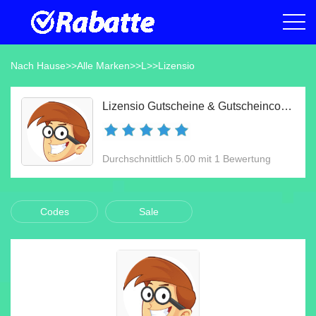
Nach Hause
>>
Alle Marken
>>
L
>>
Lizensio
Lizensio Gutscheine & Gutscheincodes Aug 2026
Durchschnittlich 5.00 mit 1 Bewertung
Codes
Sale