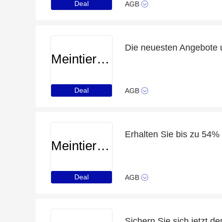
Deal
AGB
Meintierdiscount
Deal
AGB
Erhalten Sie bis zu 54%
Meintierdiscount
Deal
AGB
Sichern Sie sich jetzt d