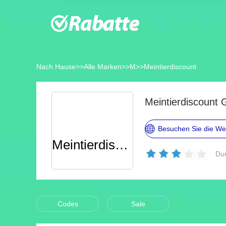
Nach Hause
>>
Alle Marken
>>
M
>>
Meintierdiscount
Meintierdiscount
Besuchen Sie die We
Meintierdiscount
Dur
Codes
Sale