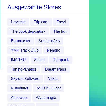
Ausgewählte Stores
Newchic
Trip.com
Zavvi
The book depository
The hut
Euromaster
Suntransfers
YMR Track Club
Renpho
IMARKU
Skiset
Rajapack
Tuning-fanatics
Dream Pairs
Skylum Software
Nokia
Nutribullet
ASSOS Outlet
Allpowers
Wandmagie