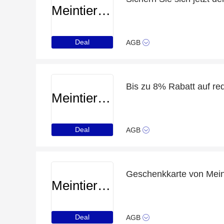
Meintierdiscount
Deal
AGB
Bis zu 8% Rabatt auf red
Meintierdiscount
Deal
AGB
Geschenkkarte von Mein
Meintierdiscount
Deal
AGB