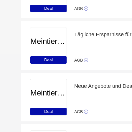
Deal
AGB
Meintierdiscount
Deal
AGB
Neue Angebote und Deals
Meintierdiscount
Deal
AGB