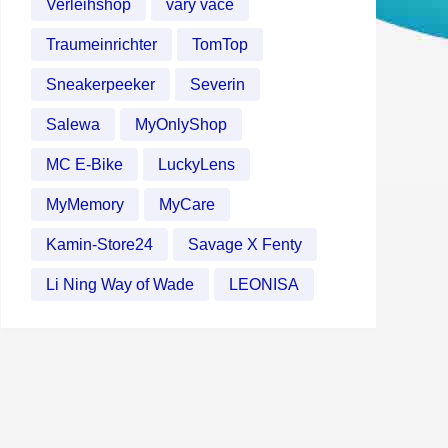
Verleihshop
vary vace
Traumeinrichter
TomTop
Sneakerpeeker
Severin
Salewa
MyOnlyShop
MC E-Bike
LuckyLens
MyMemory
MyCare
Kamin-Store24
Savage X Fenty
Li Ning Way of Wade
LEONISA