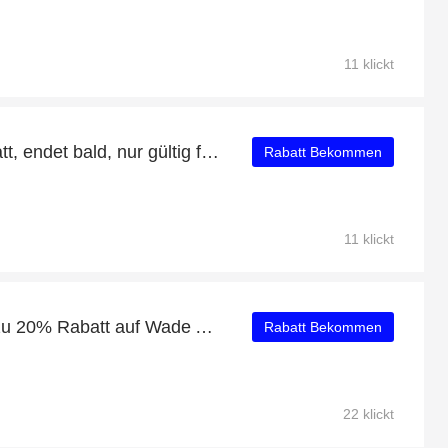
11 klickt
Genießen Sie 19% Rabatt, endet bald, nur gültig für Wade Shadow 5 "Dreamer"
Rabatt Bekommen
11 klickt
Aktion des Monats: Bis zu 20% Rabatt auf Wade All City 11 V2 "Dreamer"
Rabatt Bekommen
22 klickt