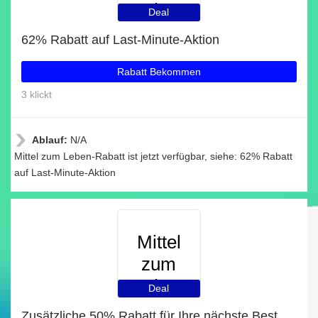
Leben
Deal
62% Rabatt auf Last-Minute-Aktion
Rabatt Bekommen
3 klickt
Ablauf:
N/A
Mittel zum Leben-Rabatt ist jetzt verfügbar, siehe: 62% Rabatt
auf Last-Minute-Aktion
Mittel
zum
Leben
Deal
Zusätzliche 50% Rabatt für Ihre nächste Bestellung