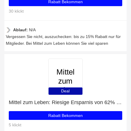
Rabatt Bekommen
30 klickt
Ablauf:
N/A
Vergessen Sie nicht, auszuchecken: bis zu 15% Rabatt nur für
Mitglieder. Bei Mittel zum Leben können Sie viel sparen
Mittel
zum
Leben
Deal
Mittel zum Leben: Riesige Ersparnis von 62% Rabatt auf die gesamte Seite
Rabatt Bekommen
5 klickt