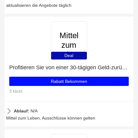
aktualisieren die Angebote täglich
Mittel
zum
Leben
Deal
Profitieren Sie von einer 30-tägigen Geld-zurück-Garantie
Rabatt Bekommen
3 klickt
Ablauf:
N/A
Mittel zum Leben, Ausschlüsse können gelten