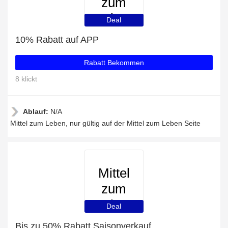
zum
Leben
Deal
10% Rabatt auf APP
Rabatt Bekommen
8 klickt
Ablauf:
N/A
Mittel zum Leben, nur gültig auf der Mittel zum Leben Seite
Mittel
zum
Leben
Deal
Bis zu 50% Rabatt Saisonverkauf