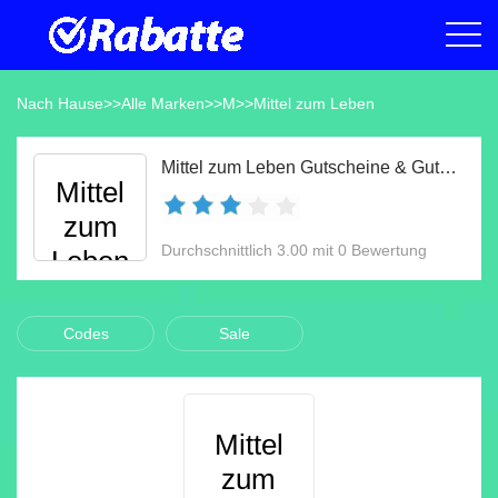
Nach Hause
>>
Alle Marken
>>
M
>>
Mittel zum Leben
Mittel zum Leben Gutscheine & Gutscheincodes Aug 2026
Mittel
zum
Durchschnittlich 3.00 mit 0 Bewertung
Leben
Codes
Sale
Mittel
zum