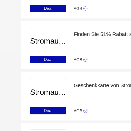
Deal
AGB
Stromauskunft
Deal
AGB
Geschenkkarte von Stro
Stromauskunft
Deal
AGB