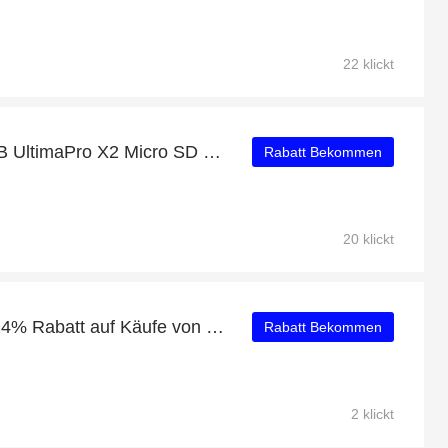
22 klickt
Kaufen Sie Integral 64GB UltimaPro X2 Micro SD Card SDXC UHS-II U3 V90 - 280MB/s und erhalten Sie 10% Rabatt
Rabatt Bekommen
20 klickt
Erhalten Sie zusätzlich 24% Rabatt auf Käufe von Micro SDXC
Rabatt Bekommen
2 klickt