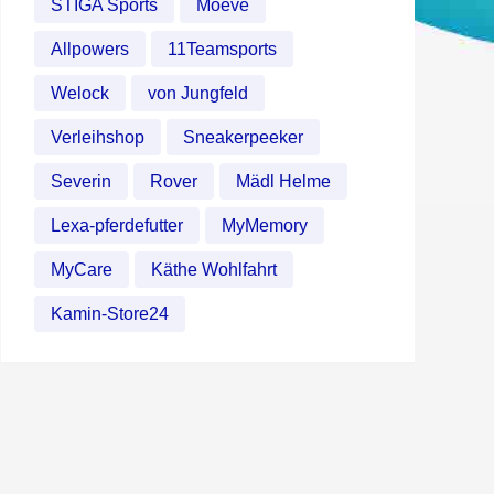
STIGA Sports
Moeve
Allpowers
11Teamsports
Welock
von Jungfeld
Verleihshop
Sneakerpeeker
Severin
Rover
Mädl Helme
Lexa-pferdefutter
MyMemory
MyCare
Käthe Wohlfahrt
Kamin-Store24