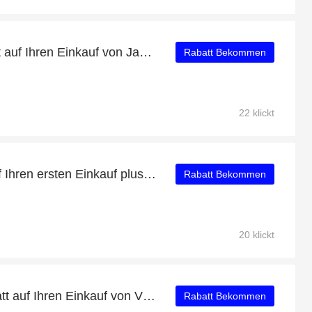
Erhalten Sie 56% Rabatt auf Ihren Einkauf von Jacobus Kaminofen 6 kW
Rabatt Bekommen
22 klickt
Mehr als 22% Rabatt auf Ihren ersten Einkauf plus 5% Rabatt auf Schwibbogen "Weihnachtlicher Marktplatz"
Rabatt Bekommen
20 klickt
Genießen Sie 58% Rabatt auf Ihren Einkauf von Vitamin B2, ausschließlich online
Rabatt Bekommen