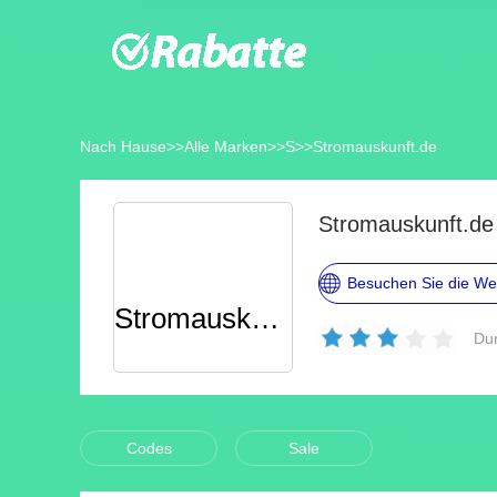
Nach Hause
>>
Alle Marken
>>
S
>>
Stromauskunft.de
Stromauskunft.de
Besuchen Sie die We
Stromauskunft
Dur
Codes
Sale