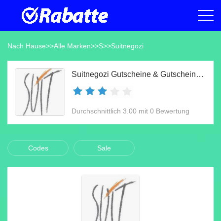
Nach Hause
>>
Alle Marken
>>
S
>>
Suitnegozi
Suitnegozi Gutscheine & Gutscheincodes Aug 2026
Durchschnittlich 3.00 mit 0 Bewertung
Codes
Sale