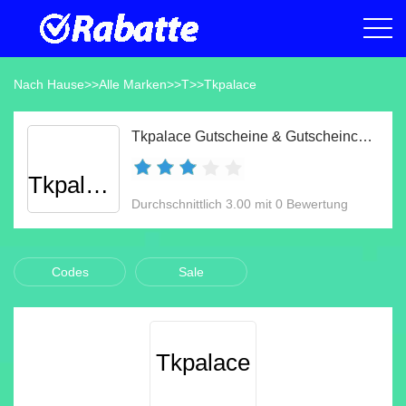
Nach Hause
>>
Alle Marken
>>
T
>>
Tkpalace
Tkpalace Gutscheine & Gutscheincodes Aug 2026
Tkpalace
Durchschnittlich 3.00 mit 0 Bewertung
Codes
Sale
Tkpalace