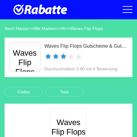
Nach Hause
>>
Alle Marken
>>
W
>>
Waves Flip Flops
Waves Flip Flops Gutscheine & Gutscheincodes Aug 2026
Waves
Flip
Durchschnittlich 3.00 mit 0 Bewertung
Flops
Codes
Sale
Waves
Flip Flops