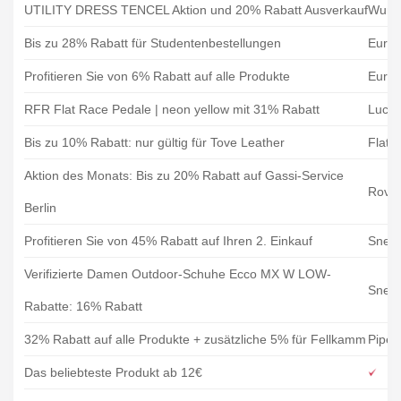
UTILITY DRESS TENCEL Aktion und 20% Rabatt Ausverkauf
Wund
Bis zu 28% Rabatt für Studentenbestellungen
EuroP
Profitieren Sie von 6% Rabatt auf alle Produkte
EuroP
RFR Flat Race Pedale | neon yellow mit 31% Rabatt
Lucky
Bis zu 10% Rabatt: nur gültig für Tove Leather
Flatt
Aktion des Monats: Bis zu 20% Rabatt auf Gassi-Service
Rove
Berlin
Profitieren Sie von 45% Rabatt auf Ihren 2. Einkauf
Snea
Verifizierte Damen Outdoor-Schuhe Ecco MX W LOW-
Snea
Rabatte: 16% Rabatt
32% Rabatt auf alle Produkte + zusätzliche 5% für Fellkamm
Piper
Das beliebteste Produkt ab 12€