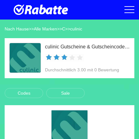
Nach Hause
>>
Alle Marken
>>
C
>>
culinic
culinic Gutscheine & Gutscheincodes Aug 2026
Durchschnittlich 3.00 mit 0 Bewertung
Codes
Sale