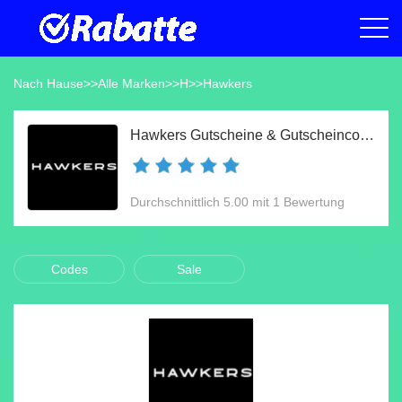
Nach Hause
>>
Alle Marken
>>
H
>>
Hawkers
Hawkers Gutscheine & Gutscheincodes Aug 2026
Durchschnittlich 5.00 mit 1 Bewertung
Codes
Sale