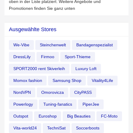
oben in der Liste platziert. Weitere Angebote und
Promotionen finden Sie ganz unten
Ausgewählte Stores
We-Vibe
Steinchenwelt
Bandagenspezialist
DressLily
Firmoo
Sport-Thieme
SPORT2000 rent Skiverleih
Luxury Loft
Momox fashion
Samsung Shop
Vitality4Life
NordVPN
Omorovicza
CityPASS
Powerlogy
Tuning-fanatics
PiperJee
Outspot
Euroshop
Big Beauties
FC-Moto
Vita-world24
TechniSat
Soccerboots