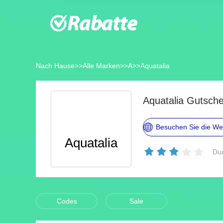
Nach Hause
>>
Alle Marken
>>
A
>>
Aquatalia
Aquatalia Gutsch
Besuchen Sie die We
Aquatalia
Dur
Codes
Sale