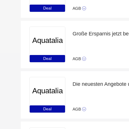
Deal
AGB
Große Ersparnis jetzt be
Aquatalia
Deal
AGB
Die neuesten Angebote u
Aquatalia
Deal
AGB