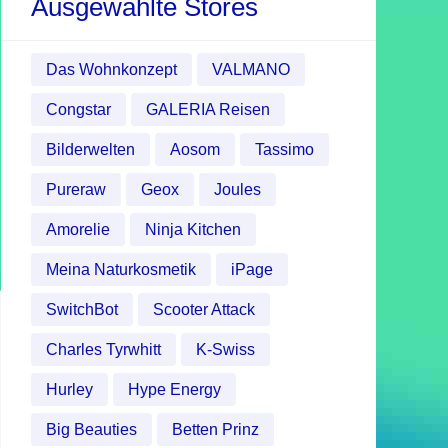
Ausgewählte Stores
Das Wohnkonzept
VALMANO
Congstar
GALERIA Reisen
Bilderwelten
Aosom
Tassimo
Pureraw
Geox
Joules
Amorelie
Ninja Kitchen
Meina Naturkosmetik
iPage
SwitchBot
Scooter Attack
Charles Tyrwhitt
K-Swiss
Hurley
Hype Energy
Big Beauties
Betten Prinz