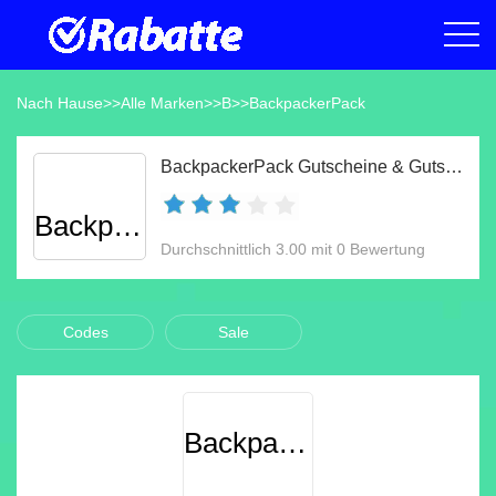
Nach Hause
>>
Alle Marken
>>
B
>>
BackpackerPack
BackpackerPack Gutscheine & Gutscheincodes Aug 2026
BackpackerPack
Durchschnittlich 3.00 mit 0 Bewertung
Codes
Sale
BackpackerPack