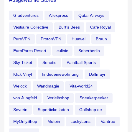
Ausgewählte Stores
G adventures
Aliexpress
Qatar Airways
Vestiaire Collective
Burt's Bees
Café Royal
PureVPN
ProtonVPN
Huawei
Braun
EuroParcs Resort
culinic
Soberberlin
Sky Ticket
Senetic
Paintball Sports
Klick Vinyl
findedeinewohnung
Dallmayr
Welock
Wandmagie
Vita-world24
von Jungfeld
Verleihshop
Sneakerpeeker
Severin
Superticketladen
Golfshop.de
MyOnlyShop
Motoin
LuckyLens
Vantrue