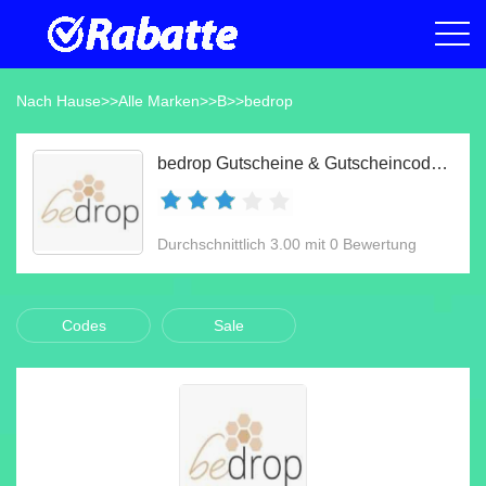
Nach Hause
>>
Alle Marken
>>
B
>>
bedrop
bedrop Gutscheine & Gutscheincodes Aug 2026
Durchschnittlich 3.00 mit 0 Bewertung
Codes
Sale