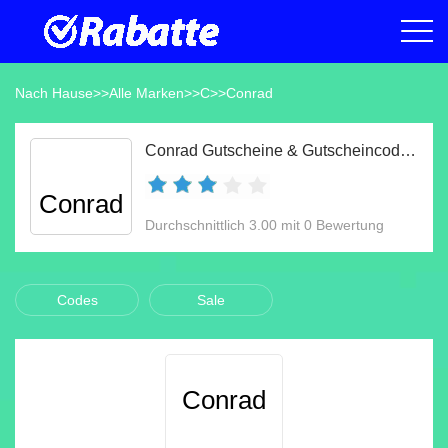
Nach Hause
>>
Alle Marken
>>
C
>>
Conrad
Conrad Gutscheine & Gutscheincodes Aug 2026
Conrad
Durchschnittlich 3.00 mit 0 Bewertung
Codes
Sale
Conrad