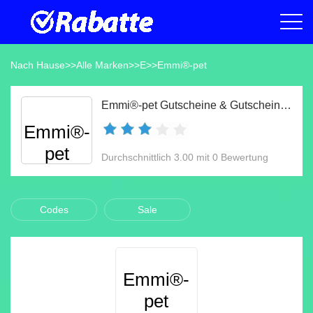
Nach Hause
>>
Alle Marken
>>
E
>>
Emmi®-pet
Emmi®-pet Gutscheine & Gutscheincodes Aug 2026
Emmi®-
pet
Durchschnittlich 3.00 mit 0 Bewertung
Codes
Sale
Emmi®-
pet