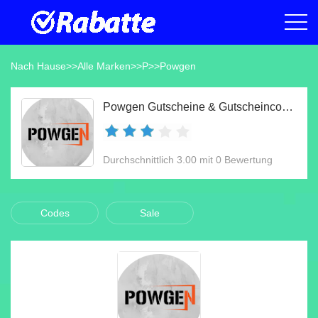
Nach Hause
>>
Alle Marken
>>
P
>>
Powgen
Powgen Gutscheine & Gutscheincodes Aug 2026
Durchschnittlich 3.00 mit 0 Bewertung
Codes
Sale